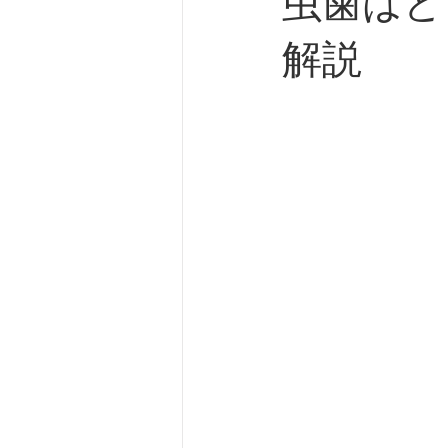
虫歯はど
解説