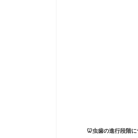
🦷虫歯の進行段階