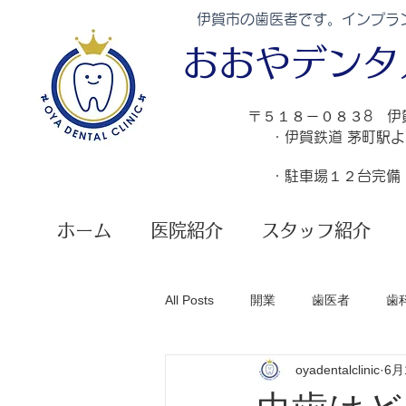
伊賀市の歯医者です。インプラ
​おおやデン
​〒５１８－０８３8 
・伊賀鉄道 茅町駅
・駐車場１２台完備
ホーム
医院紹介
スタッフ紹介
All Posts
開業
歯医者
歯
oyadentalclinic
6月