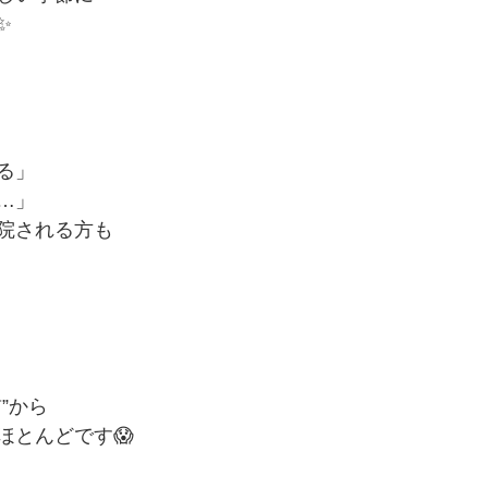
✨
る」
…」
院される方も
”から
ほとんどです😱