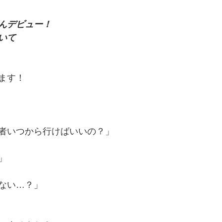
んデビュー！
いて
ます！
者いつから行けばいいの？」
」
ない…？」