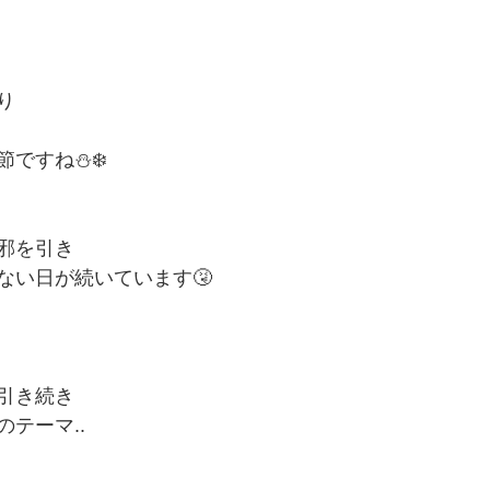
り
ですね⛄️❄️
邪を引き
ない日が続いています🤧
引き続き
テーマ..