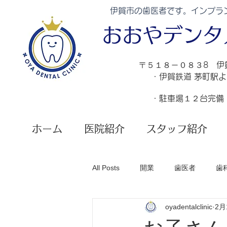
伊賀市の歯医者です。インプラ
​おおやデン
​〒５１８－０８３8 
・伊賀鉄道 茅町駅
・駐車場１２台完備
ホーム
医院紹介
スタッフ紹介
All Posts
開業
歯医者
歯
oyadentalclinic
2月