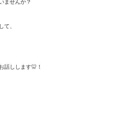
いませんか？
して、
お話しします🦷！